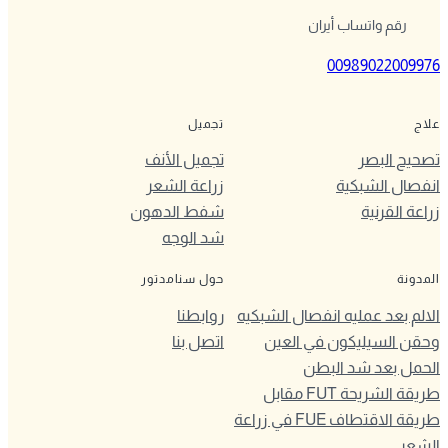
رقم واتساب أيران
00989022009976
علاج
تجميل
تصحيح البصر
تجميل الأنف
انفصال الشبكية
زراعة الشعر
زراعة القرنية
شفط الدهون
شد الوجه
المدونة
حول سنامدتور
الالم بعد عمليه انفصال الشبكيه
روابطنا
وحقن السيليكون في العين
اتصل بنا
الحمل بعد شد البطن
طريقة الشريحة FUT مقابل
طريقة الاقتطاف FUE في زراعة
الشعر