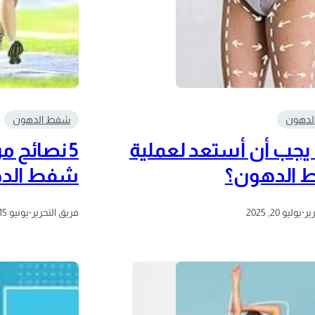
لدهون
شفط الدهون
يجب أن أستعد لعملية
5 نصائح م
الدهون؟
شفط الد
ير
·
يوليو 20, 2025
فريق التحرير
·
يونيو 15, 2025