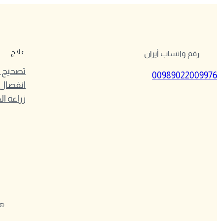
علاج
رقم واتساب أيران
تصحيح ا
00989022009976
انفصال 
زراعة ال
2024 ·