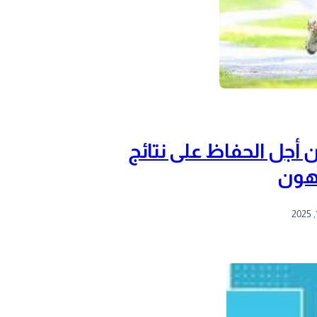
ن أجل الحفاظ على نتائج
هون