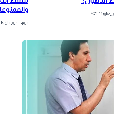
الدهون؟
شفط الده
والممنوع
ير
·
مايو 16, 2025
فريق التحرير
·
مايو 14, 2025