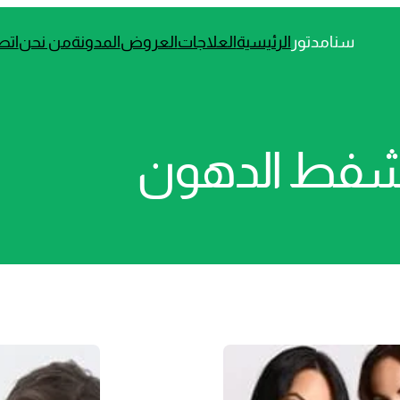
سنامدتور
الرئيسية
العلاجات
العروض
المدونة
من نحن
اتص
فط الدهون