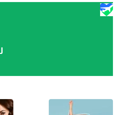
تخطى
إلى
المحتوى
ش