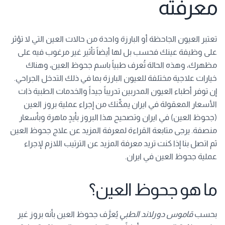
معرفته
تعتبر العيون الجاحظة أو البارزة واحدة من حالات العين التي لا تؤثر
على وظيفة عينك فحسب بل لها أيضاً تأثير غير مرغوب فيه على
مظهرك، وهذه الحالة تُعرف طبياً باسم جحوظ العين، وهناك
خيارات علاجية مختلفة للعيون البارزة بما في ذلك التدخل الجراحي.
إن توفر أطباء العيون المدربين تدريباً جيداً والخدمات الطبية ذات
الأسعار المعقولة في ايران يمكِّنك من إجراء عملية بروز العين
(جحوظ العين) في ايران وتصحيح هذا البروز بأيدٍ ماهرة وبأسعار
منصفة. يرجى متابعة القراءة لمعرفة المزيد عن علاج جحوظ العين
ثم اتصل بنا إذا كنت تريد معرفة المزيد عن الترتيب اللازم لإجراء
عملية جحوظ العين في ايران.
ما هو جحوظ العين؟
بحسب
قاموس دورلاند الطبي
يُعرَّف جحوظ العين بأنه بروز غير