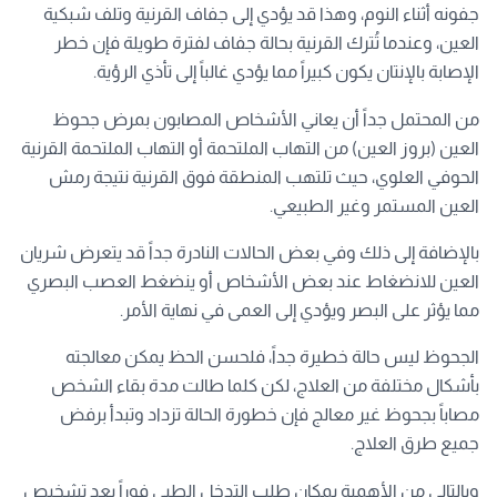
جفونه أثناء النوم، وهذا قد يؤدي إلى جفاف القرنية وتلف شبكية
العين، وعندما تُترك القرنية بحالة جفاف لفترة طويلة فإن خطر
الإصابة بالإنتان يكون كبيراً مما يؤدي غالباً إلى تأذي الرؤية.
من المحتمل جداً أن يعاني الأشخاص المصابون بمرض جحوظ
العين (بروز العين) من التهاب الملتحمة أو التهاب الملتحمة القرنية
الحوفي العلوي، حيث تلتهب المنطقة فوق القرنية نتيجة رمش
العين المستمر وغير الطبيعي.
بالإضافة إلى ذلك وفي بعض الحالات النادرة جداً قد يتعرض شريان
العين للانضغاط عند بعض الأشخاص أو ينضغط العصب البصري
مما يؤثر على البصر ويؤدي إلى العمى في نهاية اﻷمر.
الجحوظ ليس حالة خطيرة جداً، فلحسن الحظ يمكن معالجته
بأشكال مختلفة من العلاج، لكن كلما طالت مدة بقاء الشخص
مصاباً بجحوظ غير معالج فإن خطورة الحالة تزداد وتبدأ برفض
جميع طرق العلاج.
وبالتالي من الأهمية بمكان طلب التدخل الطبي فوراً بعد تشخيص