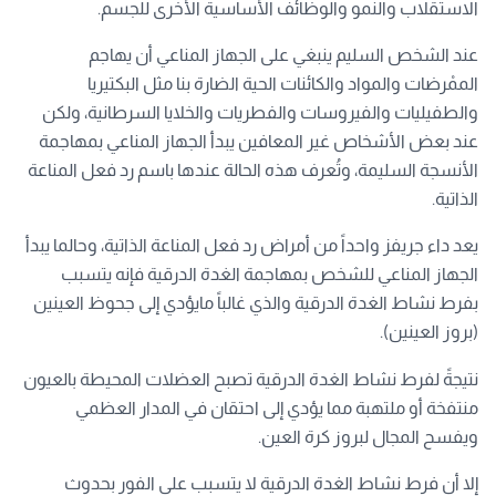
الاستقلاب والنمو والوظائف الأساسية الأخرى للجسم.
عند الشخص السليم ينبغي على الجهاز المناعي أن يهاجم
الممْرضات والمواد والكائنات الحية الضارة بنا مثل البكتيريا
والطفيليات والفيروسات والفطريات والخلايا السرطانية، ولكن
عند بعض الأشخاص غير المعافين يبدأ الجهاز المناعي بمهاجمة
الأنسجة السليمة، وتُعرف هذه الحالة عندها باسم رد فعل المناعة
الذاتية.
يعد داء جريفز واحداً من أمراض رد فعل المناعة الذاتية، وحالما يبدأ
الجهاز المناعي للشخص بمهاجمة الغدة الدرقية فإنه يتسبب
بفرط نشاط الغدة الدرقية والذي غالباً مايؤدي إلى جحوظ العينين
(بروز العينين).
نتيجةً لفرط نشاط الغدة الدرقية تصبح العضلات المحيطة بالعيون
منتفخة أو ملتهبة مما يؤدي إلى احتقان في المدار العظمي
ويفسح المجال لبروز كرة العين.
إلا أن فرط نشاط الغدة الدرقية لا يتسبب على الفور بحدوث