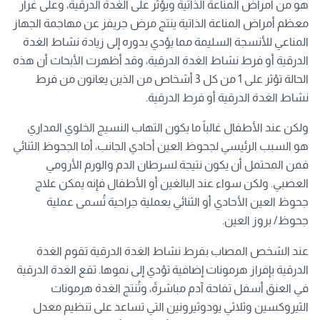
هو من أمراض المناعة الذاتية ويؤثر على الغدة الدرقية، وعلى غرار
معظم أمراض المناعة الذاتية ينتج مرض جريفز عن مهاجمة الجهاز
المناعي للأنسجة السليمة مما يؤدي بدوره إلى زيادة نشاط الغدة
الدرقية أو فرط نشاط الغدة الدرقية، وقد أظهرت الأبحاث أن هذه
الحالة تؤثر على 1 من كل 3 أشخاص من الذين يعانون من فرط
نشاط الغدة الدرقية أو فرط الدرقية.
ولكن عند الأطفال غالباً ما يكون التهاب النسيج الخلوي المداري
هو السبب الرئيسي لجحوظ العين أحادي الجانب، أما الجحوظ الثنائي
فمن المحتمل أن يكون نتيجة لسرطان الدم والورم الأرومي
العصبي. ولكن سواء عند البالغين أو الأطفال فإنه يمكن علاج
جحوظ العين الأحادي أو الثنائي بعملية جراحية تُسمى عملية
جحوظ/ بروز العين.
عند الشخص المصاب بفرط نشاط الغدة الدرقية تقوم الغدة
الدرقية بإفراز هرمونات إضافية تؤدي إلى نموها. تقع الغدة الدرقية
في العنق أسفل تفاحة آدم مباشرةً، وتُنتج الغدة هرمونات
الثيروكسين وثلاثي يودوثيرونين التي تساعد على تنظيم معدل