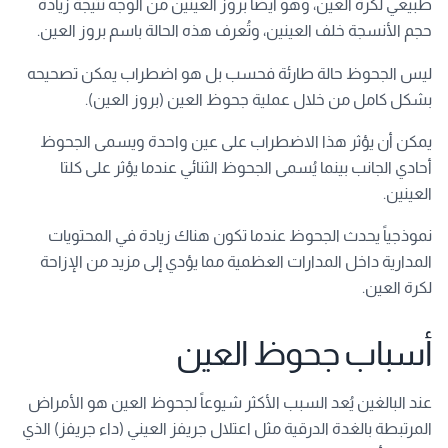
طبيعي لكرة العين، وهو أيضاً بروز العينين من الوجه نتيجة زيادة
حجم الأنسجة خلف العينين، وتُعرف هذه الحالة باسم بروز العين.
ليس الجحوظ حالة طارئة فحسب بل هو اضطراب يمكن تصحيحه
بشكل كامل من خلال عملية جحوظ العين (بروز العين).
يمكن أن يؤثر هذا الاضطراب على عين واحدة ويسمى الجحوظ
أحادي الجانب بينما يُسمى الجحوظ الثنائي عندما يؤثر على كلتا
العينين.
نموذجياً يحدث الجحوظ عندما تكون هناك زيادة في المحتويات
المدارية داخل المدارات العظمية مما يؤدي إلى مزيد من الإزاحة
لكرة العين.
أسباب جحوظ العين
عند البالغين يُعد السبب الأكثر شيوعاً لجحوظ العين هو الأمراض
المرتبطة بالغدة الدرقية مثل اعتلال جريفز العيني (داء جريفز) الذي