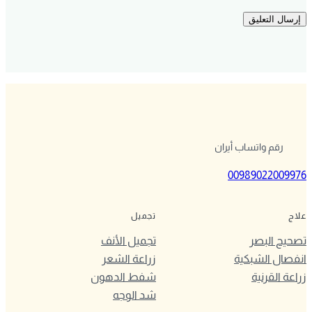
رقم واتساب أيران
00989022009976
علاج
تجميل
تصحيح البصر
تجميل الأنف
انفصال الشبكية
زراعة الشعر
زراعة القرنية
شفط الدهون
شد الوجه