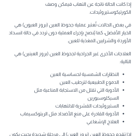
إذا كانت الحالة ناتجة عن التهاب فيمكن وصف
الكورتيكوستيروئيدات.
في بعض الحالات تُعتبر عملية جحوظ العين (بروز العيون) هي
الخيار الأفضل، كما يُنصح بإجراء العملية دون تردد في حالة انسداد
الأوردة والشرايين المغذية للعين.
العلاجات الأخرى غير الجراحية لجحوظ العين (بروز العينين) هي
التالية:
النظارات الشمسية لحساسية العين
الدموع الطبيعية لترطيب العين
الأدوية التي تقلل من الاستجابة المناعية مثل
السيكلوسبورين
الستيروئيدات القشرية للالتهابات
الأدوية القادرة على منع الأضداد مثل الريتوكسيماب
العلاج الإشعاعي
إذا تقدم جحوظ العين (بروز العين) إلى مرحلة شديدة بحيث يكون