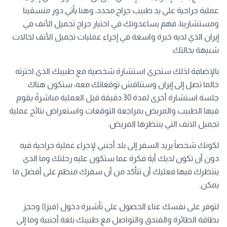
عملية جراحية على يد طبيب جراح محدد، وهنا يأتي دور منسقينا
ومستشارينا، فهم يساعدونك في اختيار جراح تجميل الأنف في
إيران الذي لديه خبرة واسعة في إجراء عمليات تجميل الأنف لحالات
شبيهة بحالتك.
بالإضافة لذلك ستجري استشارة شخصية مع طبيبك الذي اخترته
حالما تصل إلى إيران وستناقش توقعاتك معه، ستكون هناك
جلسة استشارة أخرى لمدة 30 دقيقة قبل العملية مباشرةً يقوم
فيها الطبيب والمريض بمراجعة التوقعات واستعراض نتائج عملية
تجميل الانف التي ينتظرها المريض.
لكونك شخصاً يريد السفر إلى بلد أجنبي لإجراء عملية جراحية فيه
دون أن تكون لديك أية فكرة عما ستكون عليه رحلتك وما الذي
ينتظرك فيها فعليك أن تتأكد من أن سفرك منظم على أفضل ما
يمكن.
لتوفر على نفسك عناء الحصول على تأشيرة دخول (فيزا) وحجز
بطاقة الطائرة والفندق والتواصل مع طبيبك بلغة أجنبية وما إلى