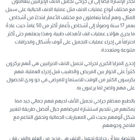
تجدر الإشارة أيضاً إلى أن جراحي تجميل الانف الإيرانيين يتعاملون
مع مختلف أنواع عمليات الانف مثل عملية الانف الخيالية على سبيل
المثال، وهم أيضاً يتعاملون مع مختلف الأعمار ابتداءً من أشخاص
بعمر 17 سنة وصولاً إلى أشخاص بأعمار أكثر من 50 عاماً، حيث عادةً
ما يجري هؤلاء عمليات انف لأهداف طبية، وهذا يجعلهم حتى أكثر
احترافاً في إجراء عمليات التجميل على أنوف بأشكال وانحرافات
متنوعة ومتعددة.
إحدى المزايا الكبرى لجراحي تجميل الانف الايرانيين هي أنهم يركزون
كثيراً على الحوار بين المريض والطبيب قبل إجراء العملية، فهم
يكرسون الكثير من الوقت للاستماع للمرضى في جو ودي للحصول
على فهم واضح لما يرغبون به.
بالطبع معظم جراحي تجميل الأنف لديهم فهم جمالي جيد مما
يمكنهم من تقديم استشارة لمرضاهم حيال أفضل طريقة لتغيير
شكل أنوفهم بحيث تلبي المعياريات الجمالية وتحقق التناغم مع
ملامح وجوههم.
باختصار بما أن جراحة تجميل الانف هي مزيج من العلم والفن فإن