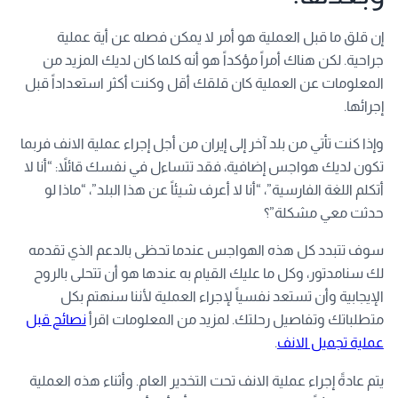
إن قلق ما قبل العملية هو أمر لا يمكن فصله عن أية عملية
جراحية. لكن هناك أمراً مؤكداً هو أنه كلما كان لديك المزيد من
المعلومات عن العملية كان قلقك أقل وكنت أكثر استعداداً قبل
إجرائها.
وإذا كنت تأتي من بلد آخر إلى إيران من أجل إجراء عملية الانف فربما
تكون لديك هواجس إضافية، فقد تتساءل في نفسك قائلاً: “أنا لا
أتكلم اللغة الفارسية”، “أنا لا أعرف شيئاً عن هذا البلد”، “ماذا لو
حدثت معي مشكلة”؟
سوف تتبدد كل هذه الهواجس عندما تحظى بالدعم الذي تقدمه
لك سنامدتور، وكل ما عليك القيام به عندها هو أن تتحلى بالروح
الإيجابية وأن تستعد نفسياً لإجراء العملية لأننا سنهتم بكل
متطلباتك وتفاصيل رحلتك. لمزيد من المعلومات اقرأ
نصائح قبل
عملية تجميل الانف
.
يتم عادةً إجراء عملية الانف تحت التخدير العام. وأثناء هذه العملية