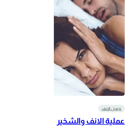
تجميل الانف
عملية الانف والشخير