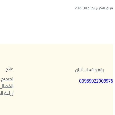
فريق التحرير
·
يوليو 10, 2025
علاج
رقم واتساب أيران
تصحيح ا
00989022009976
انفصال 
زراعة ال