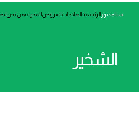
سنامدتور
الرئيسية
العلاجات
العروض
المدونة
من نحن
اتص
الشخير