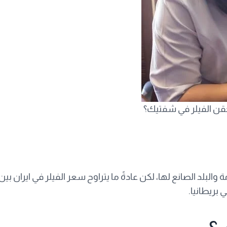
قن الفيلر في شفتيك؟
والبلد الصانع لها، لكن عادةً ما يتراوح سعر الفيلر في ايران بين