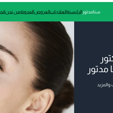
سنامدتور
الرئيسية
العلاجات
العروض
المدونة
من نحن
اتص
تور
 مدتور
 والمزيد