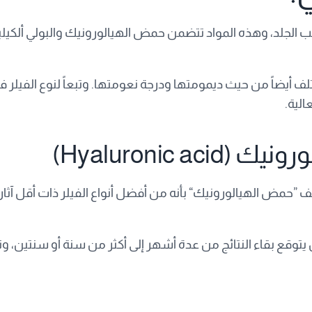
 الجلد، وهذه المواد تتضمن حمض الهيالورونيك والبولي ألكيلي
لف أيضاً من حيث ديمومتها ودرجة نعومتها. وتبعاً لنوع الفيلر ف
الية.
Hyaluronic)
صف ”حمض الهيالورونيك“ بأنه من أفضل أنواع الفيلر ذات أقل آثار
توقع بقاء النتائج من عدة أشهر إلى أكثر من سنة أو سنتين، وتكرار