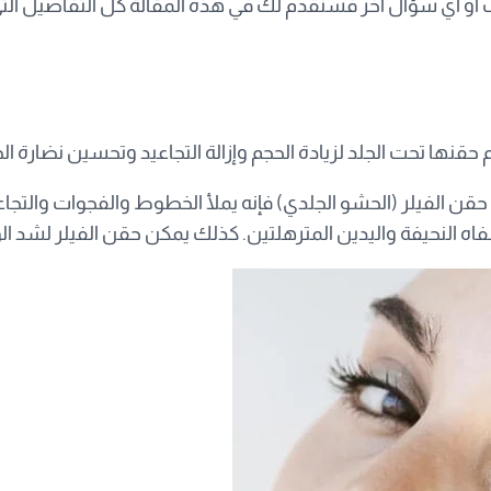
ف أو أي سؤال آخر فسنقدم لك في هذه المقالة كل التفاصيل التي
م حقنها تحت الجلد لزيادة الحجم وإزالة التجاعيد وتحسين نضارة الج
 حقن الفيلر (الحشو الجلدي) فإنه يملأ الخطوط والفجوات والتجاع
شفاه النحيفة واليدين المترهلتين. كذلك يمكن حقن الفيلر لشد ا