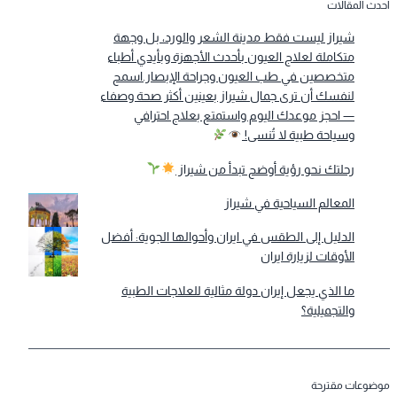
أحدث المقالات
شيراز ليست فقط مدينة الشعر والورد، بل وجهة
متكاملة لعلاج العيون بأحدث الأجهزة وبأيدي أطباء
متخصصين في طب العيون وجراحة الإبصار.اسمح
لنفسك أن ترى جمال شيراز بعينين أكثر صحة وصفاء
— احجز موعدك اليوم واستمتع بعلاج احترافي
وسياحة طبية لا تُنسى!
رحلتك نحو رؤية أوضح تبدأ من شيراز
المعالم السياحية في شيراز
الدليل إلى الطقس في ايران وأحوالها الجوية: أفضل
الأوقات لزيارة ايران
ما الذي يجعل إيران دولة مثالية للعلاجات الطبية
والتجميلية؟
موضوعات مقترحة