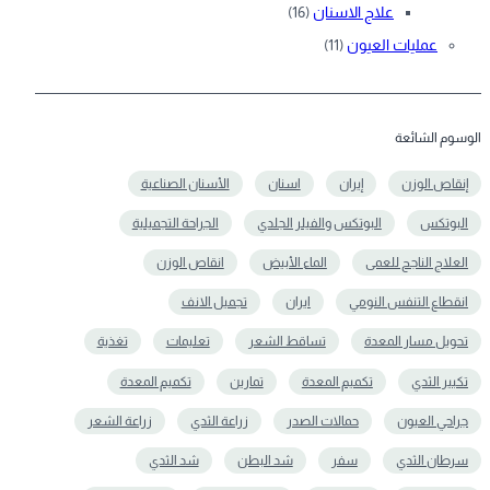
علاج الاسنان
(16)
عمليات العيون
(11)
الوسوم الشائعة
إنقاص الوزن
إيران
اسنان
الأسنان الصناعية
البوتكس
البوتكس والفيلر الجلدي
الجراحة التجميلية
العلاج الناجح للعمى
الماء الأبيض
انقاص الوزن
انقطاع التنفس النومي
ايران
تجميل الانف
تحويل مسار المعدة
تساقط الشعر
تعلیمات
تغذية
تكبير الثدي
تكميم المعدة
تمارين
تکمیم المعدة
جراحي العيون
حمالات الصدر
زراعة الثدي
زراعة الشعر
سرطان الثدي
سفر
شد البطن
شد الثدي