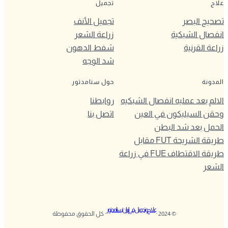
علاج
تجميل
تصحيح البصر
تجميل الأنف
انفصال الشبكية
زراعة الشعر
زراعة القرنية
شفط الدهون
شد الوجه
المدونة
حول سنامدتور
الالم بعد عمليه انفصال الشبكيه
روابطنا
وحقن السيليكون في العين
اتصل بنا
الحمل بعد شد البطن
طريقة الشريحة FUT مقابل
طريقة الاقتطاف FUE في زراعة
الشعر
علاج وتجميل في إيران | سنامدتور
© 2024 ·
· كل الحقوق محفوظة