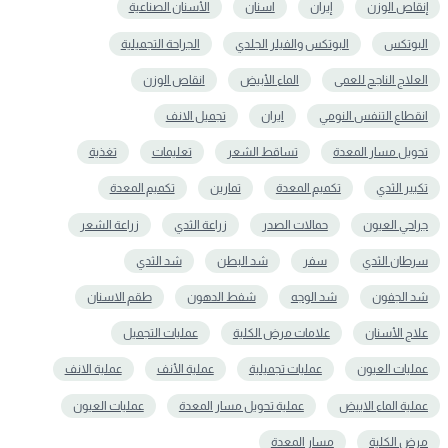
إنقاص الوزن
إيران
اسنان
الأسنان الصناعية
البوتكس
البوتكس والفيلر الجلدي
الجراحة التجميلية
العلاج الناجح للعمى
الماء الأبيض
انقاص الوزن
انقطاع التنفس النومي
ايران
تجميل الانف
تحويل مسار المعدة
تساقط الشعر
تعلیمات
تغذية
تكبير الثدي
تكميم المعدة
تمارين
تکمیم المعدة
جراحي العيون
حمالات الصدر
زراعة الثدي
زراعة الشعر
سرطان الثدي
سفر
شد البطن
شد الثدي
شد الجفون
شد الوجه
شفط الدهون
طقم الاسنان
علاج الأسنان
علامات مرض الكلية
عمليات التجميل
عمليات العيون
عمليات تجميلية
عملية الأنف
عملية الانف
عملية الماء الابيض
عملية تحويل مسار المعدة
عملیات العیون
مرض الكلية
مسار المعدة