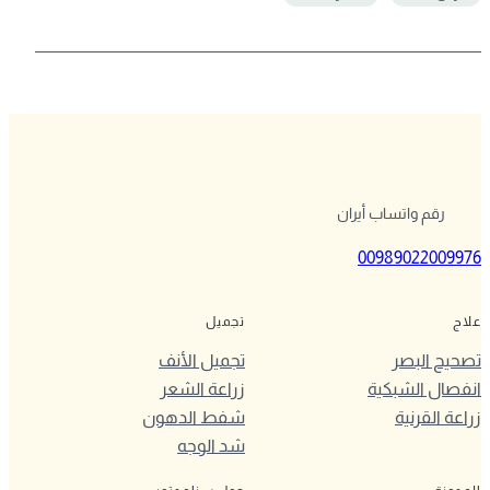
رقم واتساب أيران
00989022009976
علاج
تجميل
تصحيح البصر
تجميل الأنف
انفصال الشبكية
زراعة الشعر
زراعة القرنية
شفط الدهون
شد الوجه