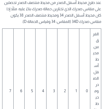
عند طرح محيط أسفل الصدر من محيط منتصف الصدر تحصلين
على مقاس صدرك الذي تختارين حمالة صدرك بناءً عليه. مثلاً إذا
كان محيط أسفل الصدر 34 ومحيط منتصف الصدر 38 يكون
مقاس صدرك 34D (المقاس: 34 وقياس الحمالة D).
الفر
ق
بين
محي
ط
أس
فل
الص
در
وم
0
1
2
3
4
5
6
7
حي
ط