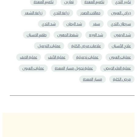
تكبير الثدي
تكميم المعدة
تمارين
تکمیم المعدة
جراحي العيون
حمالات الصدر
زراعة الثدي
زراعة الشعر
سرطان الثدي
سفر
شد البطن
شد الثدي
شد الجفون
شد الوجه
شفط الدهون
طقم الاسنان
علاج الأسنان
علامات مرض الكلية
عمليات التجميل
عمليات العيون
عمليات تجميلية
عملية الأنف
عملية الانف
عملية الماء الابيض
عملية تحويل مسار المعدة
عملیات العیون
مرض الكلية
مسار المعدة