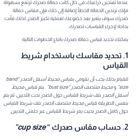
عندما تفتحين ذراعيك، في حال كانت حمالة صدرك ترتفع بسهولة
فإنك ترتدين الحمالة الخطأ، إضافة إلى ذلك فإن مقاس حمالة
صدرك سوف يتغير بعد خضوعك لعملية تكبير الصدر، لذلك فأنت
بحاجة لإجراء القياسات لصدرك.
يمكنك تحديد قياس حمالة صدرك باتباع الخطوات التالية:
1. تحديد مقاسك باستخدام شريط
القياس
للقيام بذلك يجب أن تقومي بقياس
محيط أسفل الصدر
“band
size”
و
محيط منتصف الصدر
“b
size”
ust
. يتم قياس
محيط
أسفل الصدر
بلف شريط القياس حول الصدر تحت الثديين. ثم يتم
بنفس الطريقة قياس
محيط منتصف الصدر
بلف شريط القياس
حول كامل الصدر بحيث يمر شريط القياس عبر حلمتي الثديين.
2. حساب مقاس صدرك
“cup size”