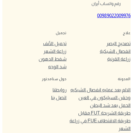
رقم واتساب أيران
00989022009976
علاج
تجميل
تصحيح البصر
تجميل الأنف
انفصال الشبكية
زراعة الشعر
زراعة القرنية
شفط الدهون
شد الوجه
المدونة
حول سنامدتور
الالم بعد عمليه انفصال الشبكيه
روابطنا
وحقن السيليكون في العين
اتصل بنا
الحمل بعد شد البطن
طريقة الشريحة FUT مقابل
طريقة الاقتطاف FUE في زراعة
الشعر