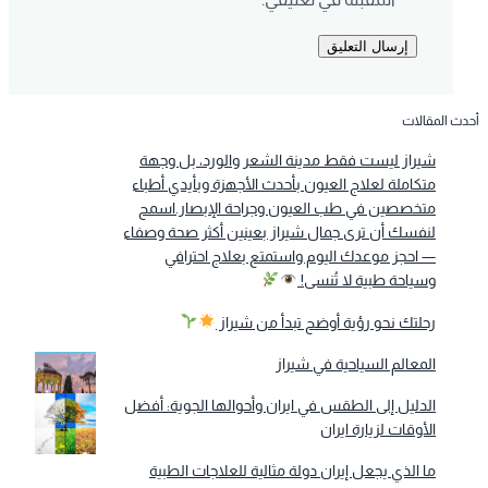
أحدث المقالات
شيراز ليست فقط مدينة الشعر والورد، بل وجهة
متكاملة لعلاج العيون بأحدث الأجهزة وبأيدي أطباء
متخصصين في طب العيون وجراحة الإبصار.اسمح
لنفسك أن ترى جمال شيراز بعينين أكثر صحة وصفاء
— احجز موعدك اليوم واستمتع بعلاج احترافي
وسياحة طبية لا تُنسى!
رحلتك نحو رؤية أوضح تبدأ من شيراز
المعالم السياحية في شيراز
الدليل إلى الطقس في ايران وأحوالها الجوية: أفضل
الأوقات لزيارة ايران
ما الذي يجعل إيران دولة مثالية للعلاجات الطبية