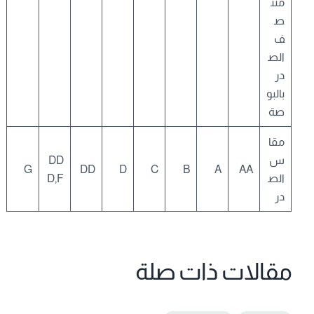
منت
ص
ف
الص
در
بالبو
صة
مقا
س
DD
G
DD
D
C
B
A
AA
الص
D,F
در
مقالات ذات صلة