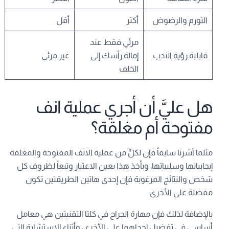
التورم والرضوض
أكثر
أقل
مرئي فقط عند
قابلية رؤية الندب
إمالة رأسك إلى
غير مرئي
الخلف
هل عليَّ أن أجري عملية انف
مفتوحة أم مغلقة؟
مثلما أشرنا سابقاً فإن لكلٍّ من عملية الانف المفتوحة والمغلقة
إيجابياتها وسلبياتها، وبأخذ هذا بعين الاعتبار وتبعاً لظروف كل
شخص والنتائج المرغوبة فإن إحدى هاتين الطريقتين تكون
مفضلة على الأخرى.
بالإضافة لذلك فإن مهارة الجراح في كلتا التقنيتين هي معامل
أساسي في تفضيل إحداهما على الأخرى، وأثناء الاستشارة التي