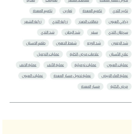
تكبير الثدي
تكميم المعدة
تمارين
تکمیم المعدة
جراحي العيون
حمالات الصدر
زراعة الثدي
زراعة الشعر
سرطان الثدي
سفر
شد البطن
شد الثدي
شد الجفون
شد الوجه
شفط الدهون
طقم الاسنان
علاج الأسنان
علامات مرض الكلية
عمليات التجميل
عمليات العيون
عمليات تجميلية
عملية الأنف
عملية الانف
عملية الماء الابيض
عملية تحويل مسار المعدة
عملیات العیون
مرض الكلية
مسار المعدة