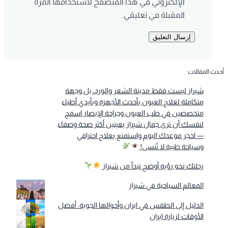
الإلكتروني في هذا المتصفح لاستخدامها المرة
المقبلة في تعليقي.
أحدث المقالات
شيراز ليست فقط مدينة الشعر والورد، بل وجهة
متكاملة لعلاج العيون بأحدث الأجهزة وبأيدي أطباء
متخصصين في طب العيون وجراحة الإبصار.اسمح
لنفسك أن ترى جمال شيراز بعينين أكثر صحة وصفاء
— احجز موعدك اليوم واستمتع بعلاج احترافي
وسياحة طبية لا تُنسى!
رحلتك نحو رؤية أوضح تبدأ من شيراز
المعالم السياحية في شيراز
الدليل إلى الطقس في ايران وأحوالها الجوية: أفضل
الأوقات لزيارة ايران