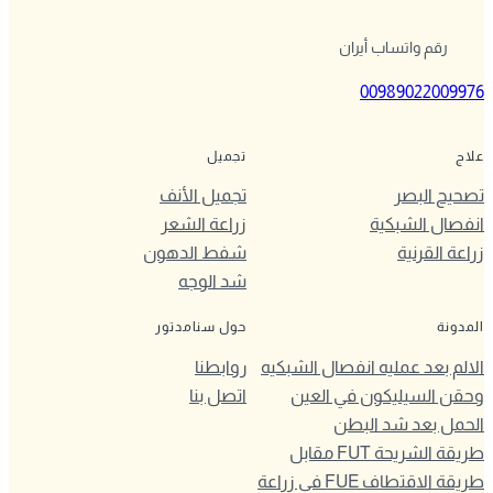
رقم واتساب أيران
00989022009976
علاج
تجميل
تصحيح البصر
تجميل الأنف
انفصال الشبكية
زراعة الشعر
زراعة القرنية
شفط الدهون
شد الوجه
المدونة
حول سنامدتور
الالم بعد عمليه انفصال الشبكيه
روابطنا
وحقن السيليكون في العين
اتصل بنا
الحمل بعد شد البطن
طريقة الشريحة FUT مقابل
طريقة الاقتطاف FUE في زراعة