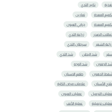
غذية
تكبير الثدي
كميم المعدة
تمارين
کمیم المعدة
جراحي العيون
مالات الصدر
زراعة الثدي
راعة الشعر
سرطان الثدي
فر
شد البطن
شد الثدي
د الجفون
شد الوجه
فط الدهون
طقم الاسنان
لاج الأسنان
علامات مرض الكلية
مليات التجميل
عمليات العيون
مليات تجميلية
عملية الأنف