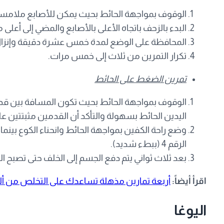
الوقوف بمواجهة الحائط بحيث يمكن للأصابع ملامسة
البدء بالزحف باتجاه الأعلى بالأصابع والمضي إلى أعل
المحافظة على الوضع لمدة خمس عشرة دقيقة وإنزال ا
تكرار التمرين من ثلاث إلى خمس مرات.
تمرين الضغط على الحائط
الوقوف بمواجهة الحائط بحيث تكون المسافة بين قد
اليدين الحائط بسهولة والتأكد أن القدمين مثبتتين 
وضع راحة الكفين بمواجهة الحائط وانحناء الكوع بينما 
الرقم 4 (ببطء شديد).
بعد ثلاث ثواني يتم دفع الجسم إلى الخلف حتى تصبح ا
اقرأ أيضاً:
أربعة تمارين مذهلة تساعدك على التخلص من ألم 
اليوغا