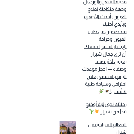
مدينة الشعر والورد، بل
وجهة متكاملة لعلاج
العيون بأحدث الأجهزة
وبأيدي أطباء
متخصصين في طب
العيون وجراحة
الإبصار.اسمح لنفسك
أن ترى جمال شيراز
بعينين أكثر صحة
وصفاء — احجز موعدك
اليوم واستمتع بعلاج
احترافي وسياحة طبية
لا تُنسى!
رحلتك نحو رؤية أوضح
تبدأ من شيراز
المعالم السياحية في
شيراز