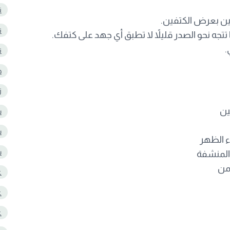
ت
ن بعرض الكتفين.
ت
تتجه نحو الصدر قليلاً لا تطبق أي جهد على كتفك.
ت
ح
ز
ين
س
ش
ء الظهر
ش
المنشفة
يمن
ع
ع
ع