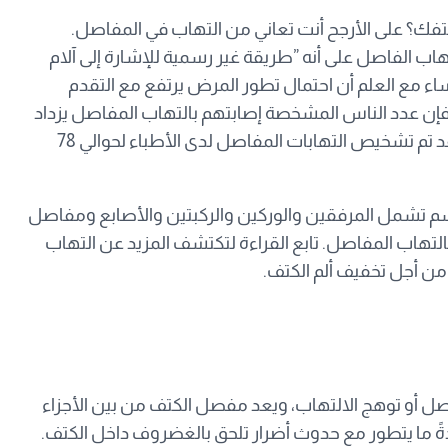
كتفك؟ على الأرجح أنت تعاني من التهاب في المفاصل.
مفاصل Arthritis Foundation تعرف التهاب الفاصل على أنه ”طريقة غير رسمية للإشارة إلى آلام
ساء مع العلم أن احتمال تطور المرض يرتفع مع التقدم
ض فإن عدد الناس المشخصة إصابتهم بالتهاب المفاصل يزداد
كل عام بشكل مرعب، حيث يقدر أنه بحلول 2040 سيكون قد تم تشخيص التهابات المفاصل لدى الأطباء لحوالي 78
م تشمل المرفقين والوركين والركبتين والأصابع ومفاصل
التهاب المفاصل. تابع القراءة لتكتشف المزيد عن التهاب
من أجل تخفيف ألم الكتف.
اصل أو توهج الالتهاب، ويعد مفصل الكتف من بين الأجزاء
ةً ما يتطور مع حدوث أضرار تلحق بالغضروف داخل الكتف.