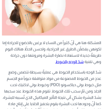
المشكلة هنا هي أنّ كثيراً من النساء لا يرغبن بالخضوع للجراحة إما
لكونهن يفضلّن الطرق غير الجراحية، ولحسن الحظّ هنالك اليوم
طريقةٌ جديدة لاستعادة نضارة البشرة ومرونتها دون جراحة
وهي تقنية
شدّ الوجه بالخيوط
.
شدّ الوجه باستخدام الخيوط هي عمليةٌ بسيطة تتضمن وضع
عددٍ من الخيوط المصنوعة من مواد متوافقة حيوياً مع الجسم
مثل خيوط بولي دياكسونو (PDO) وخيوط بولي لاكتيك تحت
الجلد ومن ثمّ سحب تلك الخيوط. تقوم هذه الخيوط عند سحبها
بشدّ البشرة بشكلٍ آني نتيجة التأثير الميكانيكي الذي تُسببه للبشرة،
كما أنّ وجودها تحت البشرة يقوم بتحفيز الخلايا على إنتاج مادة