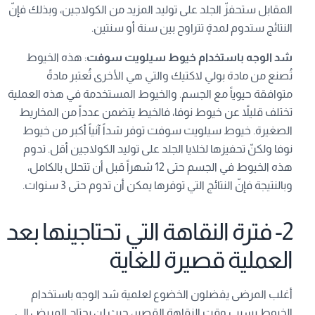
المقابل ستحفزّ الجلد على توليد المزيد من الكولاجين، وبذلك فإنّ
النتائج ستدوم لمدةٍ تتراوح بين سنة أو سنتين.
شد الوجه باستخدام خيوط سيلويت سوفت
: هذه الخيوط
تُصنع من مادة بولي لاكتيك والتي هي الأخرى تُعتبر مادةً
متوافقة حيوياً مع الجسم. والخيوط المستخدمة في هذه العملية
تختلف قليلاً عن خيوط نوفا، فالخيط يتضمن عدداً من المخاريط
الصغيرة. خيوط سيلويت سوفت توفر شداً آنياً أكبر من خيوط
نوفا ولكنّ تحفيزها لخلايا الجلد على توليد الكولاجين أقل. تدوم
هذه الخيوط في الجسم حتى 12 شهراً قبل أن تتحلل بالكامل،
وبالنتيجة فإنّ النتائج التي توفرها يمكن أن تدوم حتى 3 سنوات.
2- فترة النقاهة التي تحتاجينها بعد
العملية قصيرة للغاية
أغلب المرضى يفضلون الخضوع لعلمية شد الوجه باستخدام
الخيوط بسبب وقت النقاهة القصير، حيث لن يحتاج المريض إلى