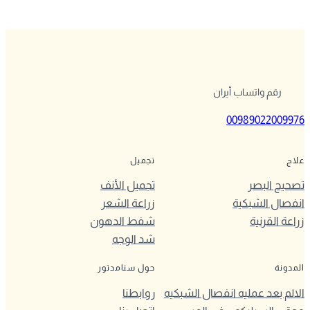
رقم واتساب أيران
00989022009976
علاج
تجميل
تصحيح البصر
تجميل الأنف
انفصال الشبكية
زراعة الشعر
زراعة القرنية
شفط الدهون
شد الوجه
المدونة
حول سنامدتور
الالم بعد عمليه انفصال الشبكيه
روابطنا