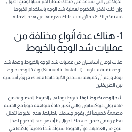
الكولاجين التي تُساعد على منحك منظراً أكثر شباباً لوقتٍ أطول.
وإن كنت تفكر بالخضوع لعملية شد الوجه باستخدام الخيوط
فسنقدّم لك 8 حقائق يجب عليك معرفتها عن هذه العملية.
1- هناك عدة أنواع مختلفة من
عمليات شد الوجه بالخيوط
هناك نوعان أساسيان من عمليات شد الوجه بالخيوط وهما: شد
الوجه بتقنية سيلويت (Silhouette InstaLift) وشدّ الوجه بخيوط
نوفا، ورغم أنّ كلتيهما تستخدم الألية ذاتها فهناك فروقٌ أساسية
بين الطريقتين.
شد الوجه بخيوط نوفا
: خيوط نوفا هي الخيوط المصنوعة من
مادة بولي ديوكسانون والتي تُعتبر مادةً متوافقة حيوياً مع الجسم
مصممةٌ خصيصاً لكي يقوم جسمك بتحليلها. هذه الخيوط تتحلل
ببطء وتبقى ضمن جسمك لحوالي 6 أشهر. عند الخضوع لهذا
النوع من العمليات فإنّ الخيوط ستولّد شداً طفيفاً ولكنّها في