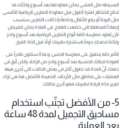
البسيطة مثل المشي يمكن معاودتها بعد أسبوع ولكنّك قد
تحتاج للانتظار لفترة أطول قبل معاودة التمارين الرياضية الأقسى
مثل اليوغا أو رفع الأثقال وخاصةً إذا كانت التمارين ستسبب
إجهاداً للمنطقة التي خضعت للعلاج. في العادة يمكن للمريض
لأن يُعاود ممارسة كافة أنواع التمارين الرياضية بعد أسبوع واحدٍ
ولكننا ننصحكِ دوماً باستشارة طبيبك أولاً قبل اتخاذ القرار.
الأمر ذاته ينطبق على ممارسة الجنس، وعادةً ستكون قادراً على
العودة لحياتك الجنسية بعد أسبوعٍ واحدٍ من الراحة، ولكن أبقِ في
ذهنك أنّ المدة قد تطول أكثر في بعض الحالات التي تُجرى فيها
العمليات على مناطق مثل الأرداف. النصيحة الأفضل هنا هي ترك
تقرير مدّة الراحة لطبيبك فهو أدرى بحالتك.
5- من الأفضل تجنّب استخدام
مساحيق التجميل لمدة 48 ساعة
بعد العملية