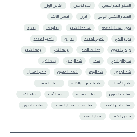
العلاج الناجح للعمى
الماء الأبيض
انقاص الوزن
انقطاع التنفس النومي
ايران
تجميل الانف
تحويل مسار المعدة
تساقط الشعر
تعلیمات
تغذية
تكبير الثدي
تكميم المعدة
تمارين
تکمیم المعدة
جراحي العيون
حمالات الصدر
زراعة الثدي
زراعة الشعر
سرطان الثدي
سفر
شد البطن
شد الثدي
شد الجفون
شد الوجه
شفط الدهون
طقم الاسنان
علاج الأسنان
علامات مرض الكلية
عمليات التجميل
عمليات العيون
عمليات تجميلية
عملية الأنف
عملية الانف
عملية الماء الابيض
عملية تحويل مسار المعدة
عملیات العیون
مرض الكلية
مسار المعدة