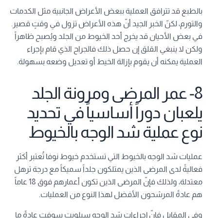
بالطبع قد تترافق العملية ببعض الأعراض الجانبية مثل الكدمات
والتورم، لكنّ الخبر الجيد أنّ هذه الأعراض تزول في وقتٍ قصير.
في بعض الأحيان قد يخرج أحد الخيوط من الجلد ويُصبح ظاهراً
ولكن لا ينبغي القلق إن حصل ذلك فالجراح الذي قام بإجراء
العملية يمكنه أن يقوم بإزالة الخيط أو تعديل وضعه بسهولة.
8- عمر المرضى ومرونة الجلد
يلعبان دوراً أساسياً في تحديد
نوع عملية شد الوجه بالخيوط
عمليات شد الوجه بالخيوط التي تستخدم خيوط نوفا تُعتبر أكثر
فعاليةً لدى المرضى الذين يمتلكون جلداً سميكاً مع درجة ترهل
معتدلة، ولذلك فإنّ المرضى الذين تكون أعمارهم فوق 18 عاماً
هم عادةً المرشحون الأفضل لهذا النوع من العمليات.
وفي المقابل فإنّ إجراءات شد الوجه سيلويت سوفت عادةً ما