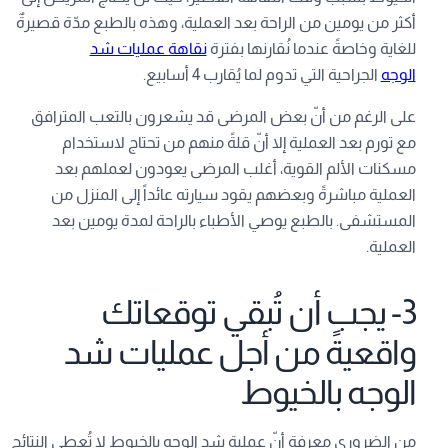
أكثر من يومين من الراحة بعد العملية، وهذه بالطبع مدّة قصيرةٌ
للغاية وخاصةً عندما نُقارنها بفترة
نقاهة عمليات شد
الوجه
الجراحية التي تدوم لما يُقارب 4 أسابيع.
على الرغم من أنّ بعض المرضى قد يشعرون بالتعب المترافق
مع تورم بعد العملية إلا أنّ قلةً منهم من تحتاج لاستخدام
مسكنات الألم القوية، أغلب المرضى يعودون لعملهم بعد
العملية مباشرةً وبعضهم يقود سيارته عائداً إلى المنزل من
المستشفى. بالطبع يوصي الأطباء بالراحة لمدة يومين بعد
العملية.
3- يجب أن تُبقي توقعاتك
واقعيةً من أجل عمليات شد
الوجه بالخيوط
من الضروري معرفة أنّ عملية شد الوجه بالخيوط لا تُعطي النتائج