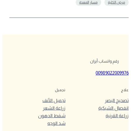
مرض الكلية
مسار المعدة
رقم واتساب أيران
00989022009976
علاج
تجميل
تصحيح البصر
تجميل الأنف
انفصال الشبكية
زراعة الشعر
زراعة القرنية
شفط الدهون
شد الوجه