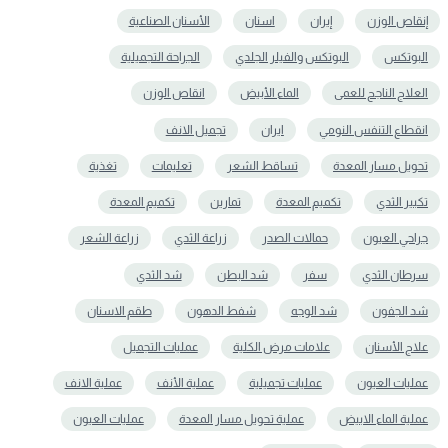
إنقاص الوزن
إيران
اسنان
الأسنان الصناعية
البوتكس
البوتكس والفيلر الجلدي
الجراحة التجميلية
العلاج الناجح للعمى
الماء الأبيض
انقاص الوزن
انقطاع التنفس النومي
ايران
تجميل الانف
تحويل مسار المعدة
تساقط الشعر
تعلیمات
تغذية
تكبير الثدي
تكميم المعدة
تمارين
تکمیم المعدة
جراحي العيون
حمالات الصدر
زراعة الثدي
زراعة الشعر
سرطان الثدي
سفر
شد البطن
شد الثدي
شد الجفون
شد الوجه
شفط الدهون
طقم الاسنان
علاج الأسنان
علامات مرض الكلية
عمليات التجميل
عمليات العيون
عمليات تجميلية
عملية الأنف
عملية الانف
عملية الماء الابيض
عملية تحويل مسار المعدة
عملیات العیون