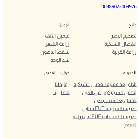
00989022009976
علاج
تجميل
تصحيح البصر
تجميل الأنف
انفصال الشبكية
زراعة الشعر
زراعة القرنية
شفط الدهون
شد الوجه
المدونة
حول سنامدتور
الالم بعد عمليه انفصال الشبكيه
روابطنا
وحقن السيليكون في العين
اتصل بنا
الحمل بعد شد البطن
طريقة الشريحة FUT مقابل
طريقة الاقتطاف FUE في زراعة
الشعر