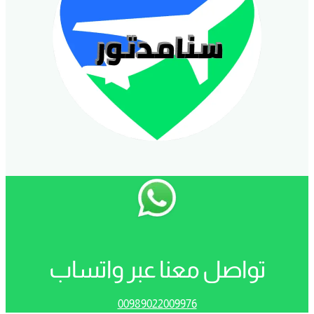
تواصل معنا عبر واتساب
00989022009976