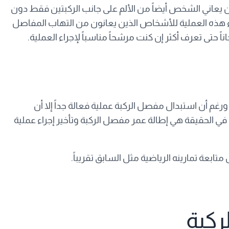
طع عظم الركبة فإنك يجب أن تكون شخصاً نشيطاً ونحيلاً يبلغ عمره أقل من 60 عاماً، ويجب أن يعاني الشخص أيضاً من الألم على جانب الركبتين فقط دون
راء هذه العملية للأشخاص الذين يعانون من التهاب المفاصل
حتى تعرف أكثر إن كنت مرشحاً مناسباً لإجراء العملية.
غم أن استبدال مفصل الركبة عملية فعالة جداً إلا أن
ي الحقيقة هي إطالة عمر مفصل الركبة وتأخير إجراء عملية
تابعة تمارينه الرياضية مثل السابق تقريباً.
ركبة