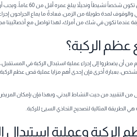
حتى تُعتبر مرشحاً لإجراء عملية ق
دني والوقوف لمدة طويلة من الزمن، فعادةً ما يماع الجراحون إج
 عندما تكون في شك من أمرك، لهذا تواصل مع أخصائيينا مجاناً 
 عظم الركبة؟
من أن يضطروا إلى إجراء عملية استبدال الركبة في المستقبل، ور
شخص، بعبارة أخرى فإن إحدى أهم مزايا عملية قص عظم الركبة ف
نى من التقييد من حيث النشاط البدني، وبهذا فإن بإمكان المريض م
هي الطريقة المثالية لتصحيح التحاذي السيئ للركبة.
 الركبة وعملية استبدال ال