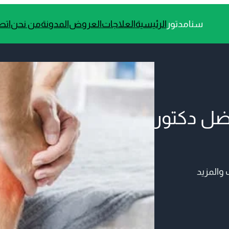
سنامدتور
الرئيسية
العلاجات
العروض
المدونة
من نحن
اتص
فضل دكتور
 والمزيد